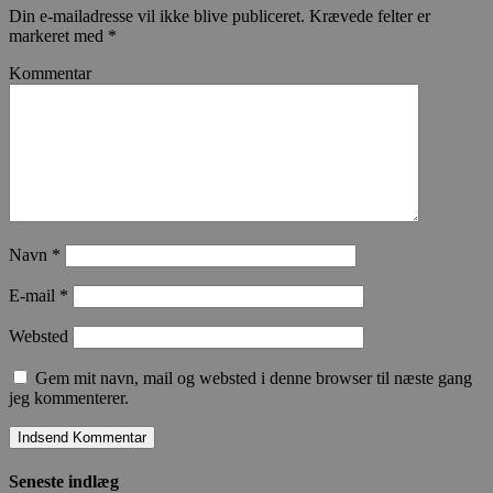
Din e-mailadresse vil ikke blive publiceret.
Krævede felter er
markeret med
*
Kommentar
Navn
*
E-mail
*
Websted
Gem mit navn, mail og websted i denne browser til næste gang
jeg kommenterer.
Seneste indlæg