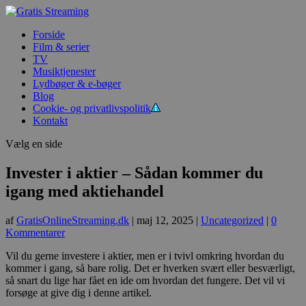
Forside
Film & serier
TV
Musiktjenester
Lydbøger & e-bøger
Blog
Cookie- og privatlivspolitik
Kontakt
Vælg en side
Invester i aktier – Sådan kommer du
igang med aktiehandel
af
GratisOnlineStreaming.dk
|
maj 12, 2025
|
Uncategorized
|
0
Kommentarer
Vil du gerne investere i aktier, men er i tvivl omkring hvordan du
kommer i gang, så bare rolig. Det er hverken svært eller besværligt,
så snart du lige har fået en ide om hvordan det fungere. Det vil vi
forsøge at give dig i denne artikel.