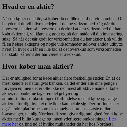
Hvad er en aktie?
Når du køber en aktie, så køber du en lille del af en virksomhed. Det
betyder at du vil blive medejer af denne virksomhed. Og når du
investere i aktier, så investere du derfor i at den virksomhed du har
købt aktierne i, vil klare sig godt og på den måde vil din investering
stige. Så når det går godt for virksomheden du har aktier i, så vil du
få en højere aktiepris og nogle virksomheder udlover endda udbytte
hvert år, hvor du får en lille bid af det overskud som virksomheden
har skabt, såfremt der har været et overskud.
Hvor køber man aktier?
Der er mulighed for at købe aktier flere forskellige steder. En af de
mest kendte er naturligvis banken, da det er der alle dine penge i
forvejen er, men det er ofte ikke den mest attraktive måde at købe
aktier, da bankerne tager en del gebyrer og
administrationsomkostninger i forbindelse med at købe og sælge
aktierne for dig, hvilket ofte ikke kan betale sig. Derfor findes der
også andre platforme som eksempelvis nordens største online
børsmælger, nemlig Nordnet.dk som giver dig mulighed for at købe
aktier med billig kurtage og ingen yderligere omkostninger.
Læs
mere her
og find ud af hvilke muligheder du har hos Nordnet i