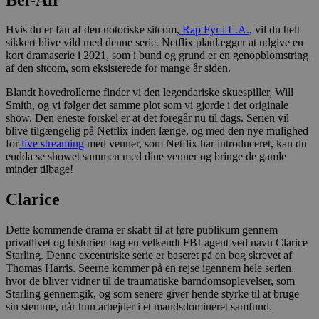
Hvis du er fan af den notoriske sitcom,
Rap Fyr i L.A.,
vil du helt
sikkert blive vild med denne serie. Netflix planlægger at udgive en
kort dramaserie i 2021, som i bund og grund er en genopblomstring
af den sitcom, som eksisterede for mange år siden.
Blandt hovedrollerne finder vi den legendariske skuespiller, Will
Smith, og vi følger det samme plot som vi gjorde i det originale
show. Den eneste forskel er at det foregår nu til dags. Serien vil
blive tilgængelig på Netflix inden længe, og med den nye mulighed
for
live streaming
med venner, som Netflix har introduceret, kan du
endda se showet sammen med dine venner og bringe de gamle
minder tilbage!
Clarice
Dette kommende drama er skabt til at føre publikum gennem
privatlivet og historien bag en velkendt FBI-agent ved navn Clarice
Starling. Denne excentriske serie er baseret på en bog skrevet af
Thomas Harris. Seerne kommer på en rejse igennem hele serien,
hvor de bliver vidner til de traumatiske barndomsoplevelser, som
Starling gennemgik, og som senere giver hende styrke til at bruge
sin stemme, når hun arbejder i et mandsdomineret samfund.