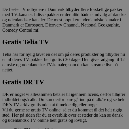
De fleste TV udbydere i Danmark tilbyder flere forskellige pakker
med TV-kanaler. I disse pakker er der altid både et udvalg af danske
og udenlandske kanaler. De mest populære udenlandske kanaler i
Danmark er Eurosport, Dicovery Channel, National Geographic,
Comedy Central mf.
Gratis Telia TV
Telia har for nylig lavet en del om på deres produkter og tilbyder nu
en af deres TV-pakker helt gratis i 30 dage. Den giver adgang til 12
danske og udenlandske TV-kanaler, som du kan streame live på
nettet.
Gratis DR TV
DR er noget vi allesammen betaler til igennem licens, derfor tilhører
indholdet også alle. Du kan derfor bare gå ind på dr.dk/tv og se hele
DR’s TV arkiv gratis uden at tilmelde dig eller noget.
Vil du gerne se gratis TV online, så er du kommet til det helt rigtig
sted. Her på siden får du et overblik over at steder du kan se dansk
og udenlandsk TV online helt gratis og lovligt.