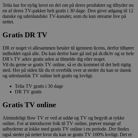
Telia har for nylig lavet en del om på deres produkter og tilbyder nu
en af deres TV-pakker helt gratis i 30 dage. Den giver adgang til 12
danske og udenlandske TV-kanaler, som du kan streame live på
nettet.
Gratis DR TV
DR er noget vi allesammen betaler til igennem licens, derfor tilhører
indholdet også alle. Du kan derfor bare gå ind på dr.dk/tv og se hele
DR’s TV arkiv gratis uden at tilmelde dig eller noget.
Vil du gerne se gratis TV online, så er du kommet til det helt rigtig
sted. Her på siden får du et overblik over at steder du kan se dansk
og udenlandsk TV online helt gratis og lovligt.
Telia TV gratis i 30 dage
DR TV gratis
Gratis TV online
Almindeligt flow TV er ved at uddø og TV og begydt at rykke
online. For at introducere folk til TV online, prøver mange af
udbyderne at lokke med gratis TV online i en periode. Der findes
også steder på nettet hvor du kan se gratis TV 100% lovligt. Det er