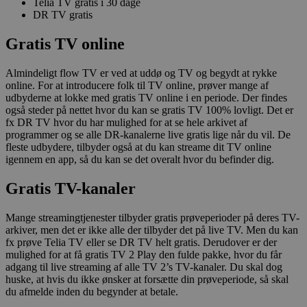
Telia TV gratis i 30 dage
DR TV gratis
Gratis TV online
Almindeligt flow TV er ved at uddø og TV og begydt at rykke
online. For at introducere folk til TV online, prøver mange af
udbyderne at lokke med gratis TV online i en periode. Der findes
også steder på nettet hvor du kan se gratis TV 100% lovligt. Det er
fx DR TV hvor du har mulighed for at se hele arkivet af
programmer og se alle DR-kanalerne live gratis lige når du vil. De
fleste udbydere, tilbyder også at du kan streame dit TV online
igennem en app, så du kan se det overalt hvor du befinder dig.
Gratis TV-kanaler
Mange streamingtjenester tilbyder gratis prøveperioder på deres TV-
arkiver, men det er ikke alle der tilbyder det på live TV. Men du kan
fx prøve Telia TV eller se DR TV helt gratis. Derudover er der
mulighed for at få gratis TV 2 Play den fulde pakke, hvor du får
adgang til live streaming af alle TV 2’s TV-kanaler. Du skal dog
huske, at hvis du ikke ønsker at forsætte din prøveperiode, så skal
du afmelde inden du begynder at betale.