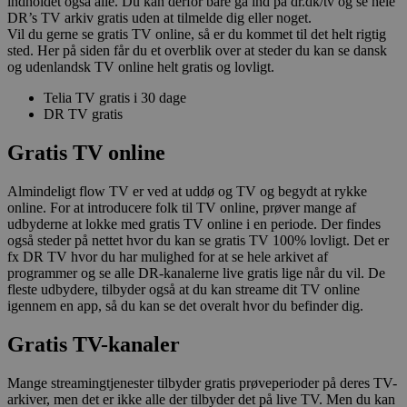
indholdet også alle. Du kan derfor bare gå ind på dr.dk/tv og se hele
DR’s TV arkiv gratis uden at tilmelde dig eller noget.
Vil du gerne se gratis TV online, så er du kommet til det helt rigtig
sted. Her på siden får du et overblik over at steder du kan se dansk
og udenlandsk TV online helt gratis og lovligt.
Telia TV gratis i 30 dage
DR TV gratis
Gratis TV online
Almindeligt flow TV er ved at uddø og TV og begydt at rykke
online. For at introducere folk til TV online, prøver mange af
udbyderne at lokke med gratis TV online i en periode. Der findes
også steder på nettet hvor du kan se gratis TV 100% lovligt. Det er
fx DR TV hvor du har mulighed for at se hele arkivet af
programmer og se alle DR-kanalerne live gratis lige når du vil. De
fleste udbydere, tilbyder også at du kan streame dit TV online
igennem en app, så du kan se det overalt hvor du befinder dig.
Gratis TV-kanaler
Mange streamingtjenester tilbyder gratis prøveperioder på deres TV-
arkiver, men det er ikke alle der tilbyder det på live TV. Men du kan