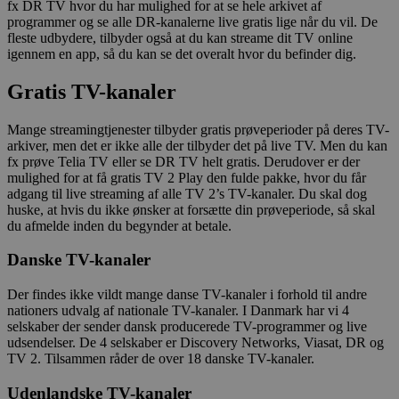
fx DR TV hvor du har mulighed for at se hele arkivet af
programmer og se alle DR-kanalerne live gratis lige når du vil. De
fleste udbydere, tilbyder også at du kan streame dit TV online
igennem en app, så du kan se det overalt hvor du befinder dig.
Gratis TV-kanaler
Mange streamingtjenester tilbyder gratis prøveperioder på deres TV-
arkiver, men det er ikke alle der tilbyder det på live TV. Men du kan
fx prøve Telia TV eller se DR TV helt gratis. Derudover er der
mulighed for at få gratis TV 2 Play den fulde pakke, hvor du får
adgang til live streaming af alle TV 2’s TV-kanaler. Du skal dog
huske, at hvis du ikke ønsker at forsætte din prøveperiode, så skal
du afmelde inden du begynder at betale.
Danske TV-kanaler
Der findes ikke vildt mange danse TV-kanaler i forhold til andre
nationers udvalg af nationale TV-kanaler. I Danmark har vi 4
selskaber der sender dansk producerede TV-programmer og live
udsendelser. De 4 selskaber er Discovery Networks, Viasat, DR og
TV 2. Tilsammen råder de over 18 danske TV-kanaler.
Udenlandske TV-kanaler