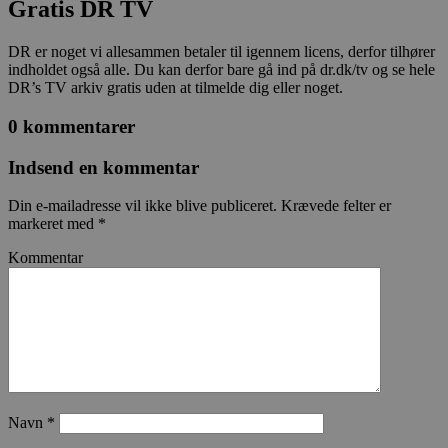
Gratis DR TV
DR er noget vi allesammen betaler til igennem licens, derfor tilhører
indholdet også alle. Du kan derfor bare gå ind på dr.dk/tv og se hele
DR’s TV arkiv gratis uden at tilmelde dig eller noget.
0 kommentarer
Indsend en kommentar
Din e-mailadresse vil ikke blive publiceret.
Krævede felter er
markeret med
*
Kommentar
Navn
*