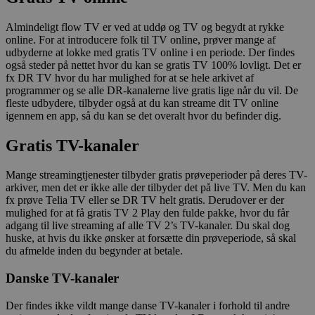
Almindeligt flow TV er ved at uddø og TV og begydt at rykke
online. For at introducere folk til TV online, prøver mange af
udbyderne at lokke med gratis TV online i en periode. Der findes
også steder på nettet hvor du kan se gratis TV 100% lovligt. Det er
fx DR TV hvor du har mulighed for at se hele arkivet af
programmer og se alle DR-kanalerne live gratis lige når du vil. De
fleste udbydere, tilbyder også at du kan streame dit TV online
igennem en app, så du kan se det overalt hvor du befinder dig.
Gratis TV-kanaler
Mange streamingtjenester tilbyder gratis prøveperioder på deres TV-
arkiver, men det er ikke alle der tilbyder det på live TV. Men du kan
fx prøve Telia TV eller se DR TV helt gratis. Derudover er der
mulighed for at få gratis TV 2 Play den fulde pakke, hvor du får
adgang til live streaming af alle TV 2’s TV-kanaler. Du skal dog
huske, at hvis du ikke ønsker at forsætte din prøveperiode, så skal
du afmelde inden du begynder at betale.
Danske TV-kanaler
Der findes ikke vildt mange danse TV-kanaler i forhold til andre