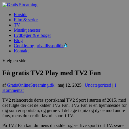
Forside
Film & serier
TV
Musiktjenester
Lydbøger & e-bøger
Blog
Cookie- og privatlivspolitik
Kontakt
Vælg en side
Få gratis TV2 Play med TV2 Fan
af
GratisOnlineStreaming.dk
|
maj 12, 2025
|
Uncategorized
|
1
Kommentar
TV2 relancerede deres sportskanal TV2 Sport i starten af 2015, med
det fulgte der det de kalder TV2 Fan. TV2 Fan er en hjemmeside for
dig som er sportsfan, og gerne vil deltage i quiz og dyste mod andre
fans, mens du ser din favorit sport i TV.
På TV2 Fan kan du mens du sidder og ser live sport i dit TV, svare