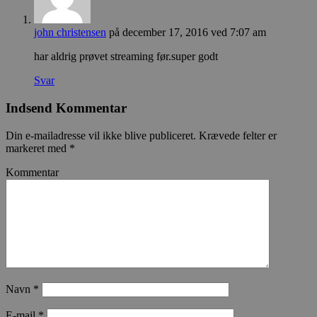
john christensen
på december 17, 2016 ved 7:07 am
har aldrig prøvet streaming før.super godt
Svar
Indsend Kommentar
Din e-mailadresse vil ikke blive publiceret.
Krævede felter er
markeret med
*
Kommentar
Navn
*
E-mail
*