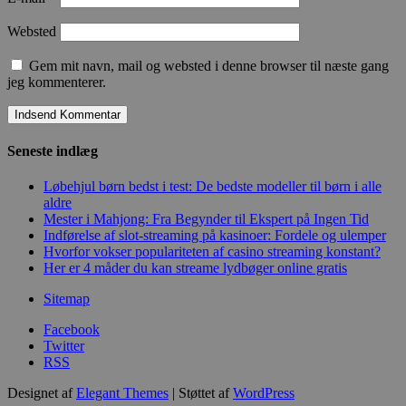
Websted
Gem mit navn, mail og websted i denne browser til næste gang
jeg kommenterer.
Seneste indlæg
Løbehjul børn bedst i test: De bedste modeller til børn i alle
aldre
Mester i Mahjong: Fra Begynder til Ekspert på Ingen Tid
Indførelse af slot-streaming på kasinoer: Fordele og ulemper
Hvorfor vokser populariteten af casino streaming konstant?
Her er 4 måder du kan streame lydbøger online gratis
Sitemap
Facebook
Twitter
RSS
Designet af
Elegant Themes
| Støttet af
WordPress