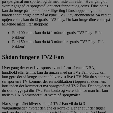
på spørgsmål om sporten og dermed teste din viden. Hver gang du
svare rigtigt på et spørgsmål optjener fanpoint og coins. Dine coins
kan du bruge på at købe forskellige ting i fanshoppen, og du kan
blandt andet bruge dem på at købe TV2 Play abonnement. Så ved at
optjen coins, kan du få gratis TV2 Play. Du kan bruge dine coins på
følgende måde i fanshoppen:
For 100 coins kan du få 1 måneds gratis TV2 Play ‘Hele
Pakken’
For 150 coins kan du få 3 måneders gratis TV2 Play ‘Hele
Pakken’
Sådan fungere TV2 Fan
Hver gang der er et lave sports event i form af enten NBA,
håndbold eller tennis, kan du quizze med på TV2 Fan, og du kan
kun gøre det så længe sporten bliver vist live i TV. Når du sidder og
ser sporten i TV kommer der en notifikation i toppen af skærmen,
kort inden der kommer et nyt spørgsmål på TV2 Fan. Det betyder at
du skal logge på din TV2 Fan konto og være klar, for man har kun
mellem 10-15 sekunder til at svare på spørgmålet.
Når spørgsmålet bliver stillet på TV2 Fan vil du få 3
valgmuligheder, hvoraf den ene er korrekt. Der er et ur der tigger
ned, og du skal svare inden det når i bund. Når uret er nået i bund