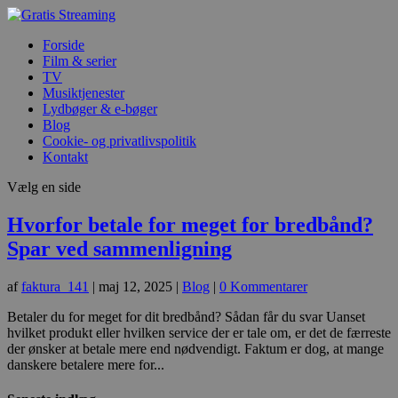
Forside
Film & serier
TV
Musiktjenester
Lydbøger & e-bøger
Blog
Cookie- og privatlivspolitik
Kontakt
Vælg en side
Hvorfor betale for meget for bredbånd?
Spar ved sammenligning
af
faktura_141
|
maj 12, 2025
|
Blog
|
0 Kommentarer
Betaler du for meget for dit bredbånd? Sådan får du svar Uanset
hvilket produkt eller hvilken service der er tale om, er det de færreste
der ønsker at betale mere end nødvendigt. Faktum er dog, at mange
danskere betalere mere for...